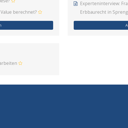
iese?
Experteninterview: F
 Value berechnet?
Erbbaurecht in Spreng
n
A
earbeiten