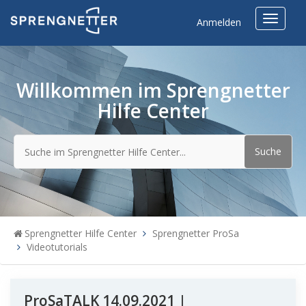
Toggle
Anmelden
navigat
Willkommen im Sprengnetter
Hilfe Center
Sprengnetter Hilfe Center
Sprengnetter ProSa
Videotutorials
ProSaTALK 14.09.2021 |