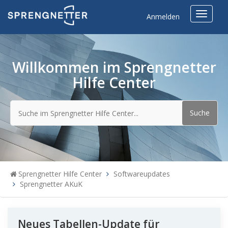
Toggle
Anmelden
navigat
Willkommen im Sprengnetter
Hilfe Center
Sprengnetter Hilfe Center
Softwareupdates
Sprengnetter AKuK
Neues Tabellen-Update für